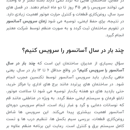
در مقابل، ساختمان‌ هایی که تردد کمی دارند (مثلا کمتر از ۵ واحد)،
می ‌توانند سرویس را هر ۴۵ روز تا دو ماه انجام دهند. در فصل‌ های
سرد سال، روغن‌کاری قطعات و کنترل حرارت موتور اهمیت زیادی دارد.
در نتیجه، برای حفظ ایمنی، توصیه می ‌شود
زمان سرویس آسانسور
در تقویم ساختمان ثبت گردد و به ‌صورت منظم توسط شرکت معتبر
انجام گیرد.
چند بار در سال آسانسور را سرویس کنیم؟
سؤال بسیاری از مدیران ساختمان این است که
چند بار در سال
آسانسور را سرویس کنیم
؟ در واقع حداقل ۶ تا ۱۲ بار در سال، یعنی
ماهی یک‌بار، باید سرویس آسانسور توسط تکنسین مجرب انجام
شود. در ساختمان ‌های پرتردد مانند برج ‌های اداری یا مراکز خرید،
حتی بازدید های دو هفته یک‌بار توصیه می ‌شود تا سلامت موتور،
تابلو فرمان و سیستم ایمنی حفظ گردد. به‌ ویژه در مناطقی مانند قم
که نوسانات دمایی و گرد و غبار زیاد است، انجام سرویس دوره‌ای
آسانسور اهمیت بیشتری پیدا می‌کند. این سرویس ‌ها شامل
روغن‌کاری قطعات، بررسی سیم ‌بکسل ‌ها، تنظیم درب ‌ها و تست
کامل سیستم برق و کنترل است. رعایت این برنامه منظم علاوه ‌بر