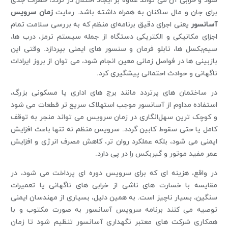
شود و خرابی آن می ‌تواند علاوه بر ایجاد اختلال در تردد، خطرات جدی
برای جان و مال ساکنان به همراه داشته باشد. رعایت
زمان سرویس
آسانسور
یعنی اجرای دقیق برنامه‌ای منظم که به بررسی سلامت تمام
اجزای مکانیکی و الکتریکی دستگاه از جمله سیستم ترمز، درب ‌ها،
سیم‌بکسل‌ ها، تابلو فرمان و سنسور های ایمنی بپردازد. وقتی این
بازبینی‌ ها در فواصل زمانی معین انجام شود، می‌ توان از بروز ایرادات
ناگهانی و حوادث احتمالی پیشگیری کرد.
در ساختمان ‌های پرتردد مانند برج ‌های اداری یا مسکونی بزرگ،
استفاده مداوم از آسانسور موجب استهلاک سریع ‌تر قطعات می‌ شود
و کوچک ‌ترین سهل‌انگاری در زمان سرویس می ‌تواند منجر به توقف
کامل یا حتی سقوط کابین گردد. سرویس منظم نه‌ تنها باعث افزایش
ایمنی می ‌شود، بلکه عملکرد روان‌ تر، کاهش مصرف انرژی و افزایش
عمر مفید موتور و گیربکس را در پی دارد.
در واقع، هزینه ‌ای که برای سرویس دوره ‌ای پرداخت می ‌شود، در
مقایسه با خسارت ‌های ناشی از خرابی ‌های ناگهانی یا تعمیرات
سنگین، بسیار ناچیز است. به همین دلیل، بسیاری از مهندسان ایمنی
توصیه می‌ کنند برنامه سرویس آسانسور به‌ صورت مکتوب و با
همکاری شرکت‌ های معتبر نگهداری آسانسور تنظیم شود تا زمان